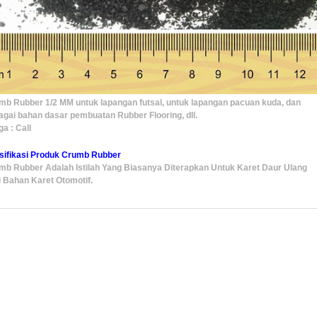
mb Rubber 1/2 MM untuk lapangan futsal, untuk lapangan pacuan kuda, dan
agai bahan dasar pembuatan Rubber Flooring, dll.
a : Call
sifikasi Produk Crumb Rubber
mb Rubber Adalah Istilah Yang Biasanya Diterapkan Untuk Karet Daur Ulang
i Bahan Karet Otomotif.