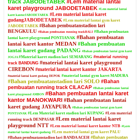
track JABODETABEK
#Lem material lantai
karet playground JABODETABEK
#Lem material lantai
#Lem material lantai karet
karet kantorJABODETABEK
gudangJABODETABEK
#Lem material lantai gym karet
#Bahan pembuatanstadion lari
JABODETABEK
BENGKULU
#Bahan pembuatan
#Bahan pembuatan running trackBALI
#Bahan pembuatan
lantai karet playground PONTIANAK
lantai karet kantor MEDAN
#Bahan pembuatan
lantai karet gudang PADANG
#Bahan pembuatan lantai gym karet
#Material karet stadion lari SEMARANG
#material running
JOGJA
#material lantai karet playground
track BANDUNG
CIREBON
#material lantai karet kantor JAKARTA
#material lantai gym karet MADURA
#material lantai karet gudang DEPOK
#Bahan pembuatanstadion lari SOLO
#Bahan
pembuatan running track CILACAP
#Bahan pembuatan lantai
#Bahan pembuatan lantai karet
karet playground AMBON
kantor MANOKWARI
#Bahan pembuatan lantai
karet gudang JAYAPURA
#Bahan pembuatan lantai gym karet
#Lem Material karet stadion lari KUPANG
#Lem material
PONTIANAK
#Lem material lantai karet
running track DENPASAR
playground NTT
#Lem material lantai karet kantor NTB
#Lem
#Lem material lantai gym karet PALU
material lantai karet gudang
#Bahan pembuatanstadion lari BANDA ACEH
#Bahan pembuatan