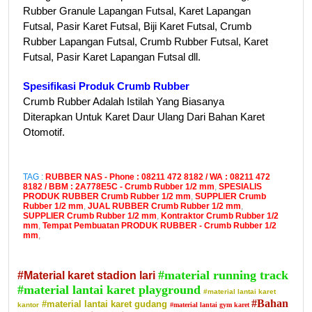
Rubber Granule Lapangan Futsal, Karet Lapangan
Futsal, Pasir Karet Futsal, Biji Karet Futsal, Crumb
Rubber Lapangan Futsal, Crumb Rubber Futsal, Karet
Futsal, Pasir Karet Lapangan Futsal dll.
Spesifikasi Produk Crumb Rubber
Crumb Rubber Adalah Istilah Yang Biasanya
Diterapkan Untuk Karet Daur Ulang Dari Bahan Karet
Otomotif.
TAG :
RUBBER NAS - Phone : 08211 472 8182 / WA : 08211 472
8182 / BBM : 2A778E5C - Crumb Rubber 1/2 mm
,
SPESIALIS
PRODUK RUBBER Crumb Rubber 1/2 mm
,
SUPPLIER Crumb
Rubber 1/2 mm
,
JUAL RUBBER Crumb Rubber 1/2 mm
,
SUPPLIER Crumb Rubber 1/2 mm
,
Kontraktor Crumb Rubber 1/2
mm
,
Tempat Pembuatan PRODUK RUBBER - Crumb Rubber 1/2
mm
,
#material running track
#Material karet stadion lari
#material lantai karet playground
#material lantai karet
#Bahan
#material lantai karet gudang
kantor
#material lantai gym karet