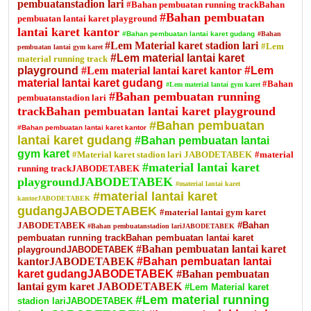
pembuatanstadion lari
#Bahan pembuatan running trackBahan
#Bahan pembuatan
pembuatan lantai karet playground
lantai karet kantor
#Bahan pembuatan lantai karet gudang
#Bahan
#Lem Material karet stadion lari
#Lem
pembuatan lantai gym karet
#Lem material lantai karet
material running track
playground
#Lem material lantai karet kantor
#Lem
material lantai karet gudang
#Bahan
#Lem material lantai gym karet
#Bahan pembuatan running
pembuatanstadion lari
trackBahan pembuatan lantai karet playground
#Bahan pembuatan
#Bahan pembuatan lantai karet kantor
lantai karet gudang
#Bahan pembuatan lantai
gym karet
#Material karet stadion lari JABODETABEK
#material
#material lantai karet
running trackJABODETABEK
playgroundJABODETABEK
#material lantai karet
#material lantai karet
kantorJABODETABEK
gudangJABODETABEK
#material lantai gym karet
JABODETABEK
#Bahan
#Bahan pembuatanstadion lariJABODETABEK
pembuatan running trackBahan pembuatan lantai karet
#Bahan pembuatan lantai karet
playgroundJABODETABEK
kantorJABODETABEK
#Bahan pembuatan lantai
karet gudangJABODETABEK
#Bahan pembuatan
lantai gym karet JABODETABEK
#Lem Material karet
#Lem material running
stadion lariJABODETABEK