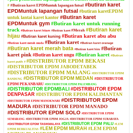
#butiran karet
#
#Butiran karet EPDMuntuk lapangan futsal
EPDMuntuk lapangan futsal
#butiran karetEPDM
#Butiran karet
untuk lantai karet kantor
EPDMuntuk gym
#Butiran karet untuk running
track
#Butiran karet
#Merah
#Butiran karet hitam
#Butiran karet
hijau
#Butiran karet abu abu
#Butiran karet kuning
#Butiran karet
#Butiran karet merah muda
#Butiran karet oranage
#Butiran karet merah bata
#Butiran
#Butiran karet biru
karet pink
#Butiran karet
#Butiran karet ungu
#Butiran
#DISTRIBUTOR EPDM BEKASI
karet putih
#
#DISTRIBUTOR EPDM JABODETABEK
#DISTRIBUTOR EPDM MALANG
#DISTRIBUTOR EPDM
#DISTRIBUTOR EPDM MEDAN
#DISTRIBUTOR
BANDUNG
EPDM PEKANBARU
#DISTRIBUTOR EPDM PALEMBANG
#DISTRIBUTOR EPDMBALI
#DISTRIBUTOR EPDM
DENPASAR
#DISTRIBUTOR EPDM KALIMANTAN
#DISTRIBUTOR EPDM
#DISTRIBUTOR EPDM MANOKWARI
MADURA
#DISTRIBUTOR EPDM MANADO
#DISTRIBUTOR EPDM SOLO
#DISTRIBUTOR EPDM
SEMARANG
#DISTRIBUTOR EPDM JOGJA
#DISTRIBUTOR EPDM SURABAYA
#DISTRIBUTOR EPDM PALU
#DISTRIBUTOR EPDM TASIKMALAYA
#LEM
#LEM EPDM MURAH
#LEM EPDM
EPDM BERKUALITAS