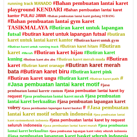
#Bahan pembuatan lantai karet
running track MANADO
playground KENDARI
#Bahan pembuatan lantai karet
kantor PULAU JAWA
#Bahan pembuatan lantai karet gudang SUBANG
#Bahan pembuatan lantai gym karet
TASIKMALAYA
#Butiran karet untuk lapangan
futsal
#butiran karet untuk lapangan futsal
#butiran
karet untuk lantai karet kantor
#Butiran karet untuk gym
#Butiran
#Butiran karet hitam
#Butiran karet untuk running track
karet
#Butiran karet hijau
#Butiran karet
#Merah
#Butiran
kuning
#Butiran karet merah muda
#Butiran karet abu abu
karet
#Butiran karet merah
#Butiran karet oranage
bata
#Butiran karet biru
#Butiran karet pink
#Butiran karet ungu
#
#Butiran karet
#Butiran karet putih
#Jasa pembuatan lantai karet motif
#jasa
pembuatan lantai karetr custom
#jasa pembuatan lantai karet by
#jasa pembuatan
request
#jasa pembuatan lantai karet mrah
lantai karet berkualitas
#jasa pembuatan lapangan karet
#
#Jasa pembuatan
voleey
#jasa pembuatan lapangan karet basket
lantai karet motif seluruh indonesia
#jasa pembuatan lantai
#jasa pembuatan lantai karet by request
karet customseluruh indonesia
seluruh indonesia
#jasa pembuatan
#jasa pembuatan lantai karet murah
lantai karet berkualitas
#jasa pembuatan lapangan karet voleey seluruh indonesia
#jasa pembuatan lapangan karet basket seluruh indonesia