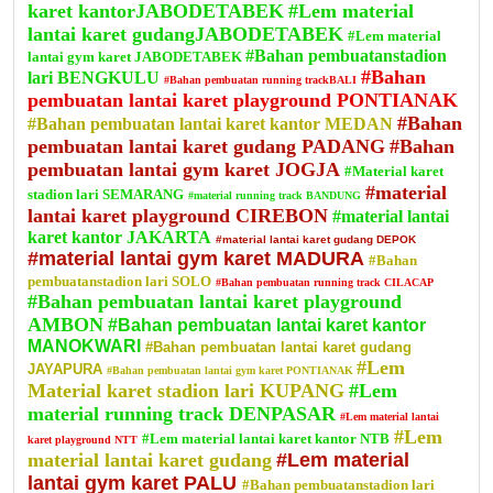
karet kantorJABODETABEK
#Lem material
lantai karet gudangJABODETABEK
#Lem material
#Bahan pembuatanstadion
lantai gym karet JABODETABEK
#Bahan
lari BENGKULU
#Bahan pembuatan running trackBALI
pembuatan lantai karet playground PONTIANAK
#Bahan
#Bahan pembuatan lantai karet kantor MEDAN
pembuatan lantai karet gudang PADANG
#Bahan
pembuatan lantai gym karet JOGJA
#Material karet
#material
stadion lari SEMARANG
#material running track BANDUNG
lantai karet playground CIREBON
#material lantai
karet kantor JAKARTA
#material lantai karet gudang DEPOK
#material lantai gym karet MADURA
#Bahan
pembuatanstadion lari SOLO
#Bahan pembuatan running track CILACAP
#Bahan pembuatan lantai karet playground
AMBON
#Bahan pembuatan lantai karet kantor
MANOKWARI
#Bahan pembuatan lantai karet gudang
#Lem
JAYAPURA
#Bahan pembuatan lantai gym karet PONTIANAK
Material karet stadion lari KUPANG
#Lem
material running track DENPASAR
#Lem material lantai
#Lem
#Lem material lantai karet kantor NTB
karet playground NTT
material lantai karet gudang
#Lem material
lantai gym karet PALU
#Bahan pembuatanstadion lari