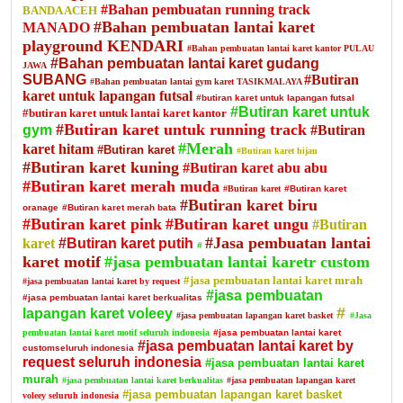
#Bahan pembuatan running track
BANDA ACEH
#Bahan pembuatan lantai karet
MANADO
playground KENDARI
#Bahan pembuatan lantai karet kantor PULAU
#Bahan pembuatan lantai karet gudang
JAWA
SUBANG
#Butiran
#Bahan pembuatan lantai gym karet TASIKMALAYA
karet untuk lapangan futsal
#butiran karet untuk lapangan futsal
#Butiran karet untuk
#butiran karet untuk lantai karet kantor
#Butiran karet untuk running track
gym
#Butiran
#Merah
karet hitam
#Butiran karet
#Butiran karet hijau
#Butiran karet kuning
#Butiran karet abu abu
#Butiran karet merah muda
#Butiran karet
#Butiran karet
#Butiran karet biru
oranage
#Butiran karet merah bata
#Butiran karet pink
#Butiran karet ungu
#Butiran
#Jasa pembuatan lantai
karet
#Butiran karet putih
#
karet motif
#jasa pembuatan lantai karetr custom
#jasa pembuatan lantai karet mrah
#jasa pembuatan lantai karet by request
#jasa pembuatan
#jasa pembuatan lantai karet berkualitas
#
lapangan karet voleey
#jasa pembuatan lapangan karet basket
#Jasa
pembuatan lantai karet motif seluruh indonesia
#jasa pembuatan lantai karet
#jasa pembuatan lantai karet by
customseluruh indonesia
request seluruh indonesia
#jasa pembuatan lantai karet
murah
#jasa pembuatan lantai karet berkualitas
#jasa pembuatan lapangan karet
#jasa pembuatan lapangan karet basket
voleey seluruh indonesia