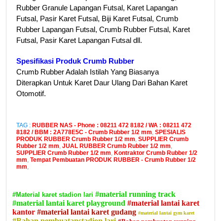
Rubber Granule Lapangan Futsal, Karet Lapangan
Futsal, Pasir Karet Futsal, Biji Karet Futsal, Crumb
Rubber Lapangan Futsal, Crumb Rubber Futsal, Karet
Futsal, Pasir Karet Lapangan Futsal dll.
Spesifikasi Produk Crumb Rubber
Crumb Rubber Adalah Istilah Yang Biasanya
Diterapkan Untuk Karet Daur Ulang Dari Bahan Karet
Otomotif.
TAG :
RUBBER NAS - Phone : 08211 472 8182 / WA : 08211 472
8182 / BBM : 2A778E5C - Crumb Rubber 1/2 mm
,
SPESIALIS
PRODUK RUBBER Crumb Rubber 1/2 mm
,
SUPPLIER Crumb
Rubber 1/2 mm
,
JUAL RUBBER Crumb Rubber 1/2 mm
,
SUPPLIER Crumb Rubber 1/2 mm
,
Kontraktor Crumb Rubber 1/2
mm
,
Tempat Pembuatan PRODUK RUBBER - Crumb Rubber 1/2
mm
,
#material running track
#Material karet stadion lari
#material lantai karet playground
#material lantai karet
kantor
#material lantai karet gudang
#material lantai gym karet
#Bahan pembuatanstadion lari