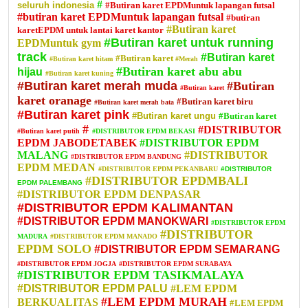
#
seluruh indonesia
#Butiran karet EPDMuntuk lapangan futsal
#butiran karet EPDMuntuk lapangan futsal
#butiran
#Butiran karet
karetEPDM untuk lantai karet kantor
#Butiran karet untuk running
EPDMuntuk gym
track
#Butiran karet
#Butiran karet
#Butiran karet hitam
#Merah
#Butiran karet abu abu
hijau
#Butiran karet kuning
#Butiran karet merah muda
#Butiran
#Butiran karet
karet oranage
#Butiran karet biru
#Butiran karet merah bata
#Butiran karet pink
#Butiran karet ungu
#Butiran karet
#
#DISTRIBUTOR
#Butiran karet putih
#DISTRIBUTOR EPDM BEKASI
EPDM JABODETABEK
#DISTRIBUTOR EPDM
MALANG
#DISTRIBUTOR
#DISTRIBUTOR EPDM BANDUNG
EPDM MEDAN
#DISTRIBUTOR EPDM PEKANBARU
#DISTRIBUTOR
#DISTRIBUTOR EPDMBALI
EPDM PALEMBANG
#DISTRIBUTOR EPDM DENPASAR
#DISTRIBUTOR EPDM KALIMANTAN
#DISTRIBUTOR EPDM MANOKWARI
#DISTRIBUTOR EPDM
#DISTRIBUTOR
MADURA
#DISTRIBUTOR EPDM MANADO
EPDM SOLO
#DISTRIBUTOR EPDM SEMARANG
#DISTRIBUTOR EPDM JOGJA
#DISTRIBUTOR EPDM SURABAYA
#DISTRIBUTOR EPDM TASIKMALAYA
#DISTRIBUTOR EPDM PALU
#LEM EPDM
#LEM EPDM MURAH
BERKUALITAS
#LEM EPDM