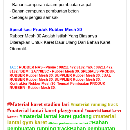
- Bahan campuran dalam pembuatan aspal
- Bahan campuran pembuatan beton
- Sebagai pengisi samsak
Spesifikasi Produk Rubber Mesh 30
Rubber Mesh 30 Adalah Istilah Yang Biasanya
Diterapkan Untuk Karet Daur Ulang Dari Bahan Karet
Otomotif.
TAG :
RUBBER NAS - Phone : 08211 472 8182 / WA : 08211 472
8182 / BBM : 2A778E5C - Rubber Mesh 30
,
SPESIALIS PRODUK
RUBBER Rubber Mesh 30
,
SUPPLIER Rubber Mesh 30
,
JUAL
RUBBER Rubber Mesh 30
,
SUPPLIER Rubber Mesh 30
,
Kontraktor Rubber Mesh 30
,
Tempat Pembuatan PRODUK
RUBBER - Rubber Mesh 30
,
#Material karet stadion lari
#material running track
#material lantai karet playground
#material lantai karet
#material lantai karet gudang
#material
kantor
lantai gym karet
#Bahan
#Bahan pembuatanstadion lari
pembuatan running trackBahan pembuatan