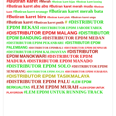
#Butiran karet
#Merah
#Butiran karet hijau
#Butiran karet kuning
#Butiran karet abu abu
#Butiran karet merah muda
#Butiran
#Butiran karet merah bata
#Butiran karet oranage
karet
#Butiran karet biru
#Butiran karet pink
#Butiran karet ungu
#
#DISTRIBUTOR
#Butiran karet
#Butiran karet putih
EPDM BEKASI
#DISTRIBUTOR EPDM JABODETABEK
#DISTRIBUTOR EPDM MALANG
#DISTRIBUTOR
EPDM BANDUNG
#DISTRIBUTOR EPDM MEDAN
#DISTRIBUTOR EPDM PEKANBARU
#DISTRIBUTOR EPDM
PALEMBANG
#DISTRIBUTOR EPDMBALI
#DISTRIBUTOR EPDM DENPASAR
#DISTRIBUTOR
#DISTRIBUTOR EPDM KALIMANTAN
EPDM MANOKWARI
#DISTRIBUTOR EPDM
MADURA
#DISTRIBUTOR EPDM MANADO
#DISTRIBUTOR EPDM SOLO
#DISTRIBUTOR EPDM
SEMARANG
#DISTRIBUTOR EPDM JOGJA
#DISTRIBUTOR EPDM SURABAYA
#DISTRIBUTOR EPDM TASIKMALAYA
#DISTRIBUTOR EPDM PALU
#LEM EPDM
#LEM EPDM MURAH
BERKUALITAS
#LEM EPDM UNTUK
#LEM EPDM UNTUK RUNNING TRACK
PLAYGROUN