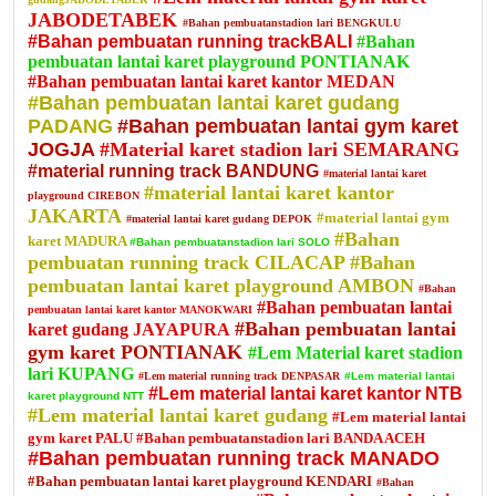
JABODETABEK
#Bahan pembuatanstadion lari BENGKULU
#Bahan pembuatan running trackBALI
#Bahan
pembuatan lantai karet playground PONTIANAK
#Bahan pembuatan lantai karet kantor MEDAN
#Bahan pembuatan lantai karet gudang
PADANG
#Bahan pembuatan lantai gym karet
JOGJA
#Material karet stadion lari SEMARANG
#material running track BANDUNG
#material lantai karet
#material lantai karet kantor
playground CIREBON
JAKARTA
#material lantai gym
#material lantai karet gudang DEPOK
#Bahan
karet MADURA
#Bahan pembuatanstadion lari SOLO
pembuatan running track CILACAP
#Bahan
pembuatan lantai karet playground AMBON
#Bahan
#Bahan pembuatan lantai
pembuatan lantai karet kantor MANOKWARI
#Bahan pembuatan lantai
karet gudang JAYAPURA
gym karet PONTIANAK
#Lem Material karet stadion
lari KUPANG
#Lem material running track DENPASAR
#Lem material lantai
#Lem material lantai karet kantor NTB
karet playground NTT
#Lem material lantai karet gudang
#Lem material lantai
gym karet PALU
#Bahan pembuatanstadion lari BANDA ACEH
#Bahan pembuatan running track MANADO
#Bahan pembuatan lantai karet playground KENDARI
#Bahan