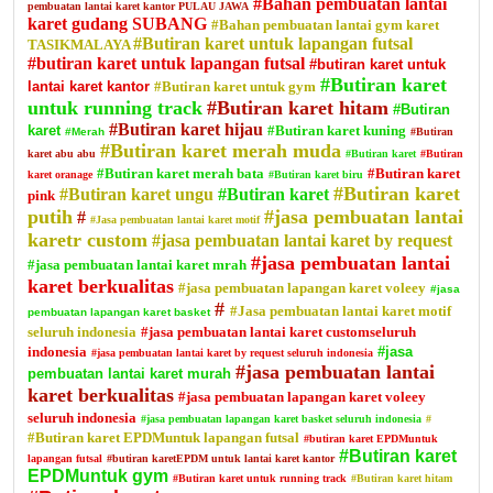
#Bahan pembuatan lantai
pembuatan lantai karet kantor PULAU JAWA
karet gudang SUBANG
#Bahan pembuatan lantai gym karet
#Butiran karet untuk lapangan futsal
TASIKMALAYA
#butiran karet untuk lapangan futsal
#butiran karet untuk
#Butiran karet
lantai karet kantor
#Butiran karet untuk gym
untuk running track
#Butiran karet hitam
#Butiran
#Butiran karet hijau
karet
#Butiran karet kuning
#Merah
#Butiran
#Butiran karet merah muda
karet abu abu
#Butiran karet
#Butiran
#Butiran karet merah bata
#Butiran karet
karet oranage
#Butiran karet biru
#Butiran karet
#Butiran karet ungu
#Butiran karet
pink
putih
#jasa pembuatan lantai
#
#Jasa pembuatan lantai karet motif
karetr custom
#jasa pembuatan lantai karet by request
#jasa pembuatan lantai
#jasa pembuatan lantai karet mrah
karet berkualitas
#jasa pembuatan lapangan karet voleey
#jasa
#
#Jasa pembuatan lantai karet motif
pembuatan lapangan karet basket
seluruh indonesia
#jasa pembuatan lantai karet customseluruh
indonesia
#jasa
#jasa pembuatan lantai karet by request seluruh indonesia
#jasa pembuatan lantai
pembuatan lantai karet murah
karet berkualitas
#jasa pembuatan lapangan karet voleey
seluruh indonesia
#jasa pembuatan lapangan karet basket seluruh indonesia
#
#Butiran karet EPDMuntuk lapangan futsal
#butiran karet EPDMuntuk
#Butiran karet
lapangan futsal
#butiran karetEPDM untuk lantai karet kantor
EPDMuntuk gym
#Butiran karet untuk running track
#Butiran karet hitam