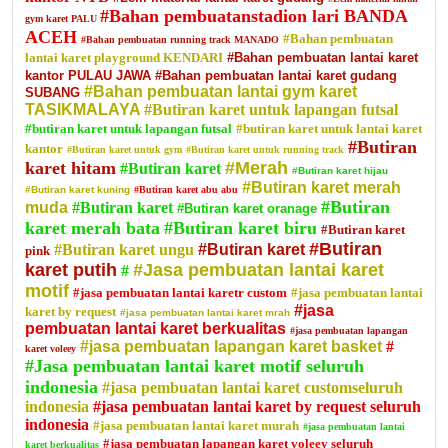
#Bahan pembuatanstadion lari BANDA
gym karet PALU
ACEH
#Bahan pembuatan
#Bahan pembuatan running track MANADO
lantai karet playground KENDARI
#Bahan pembuatan lantai karet
kantor PULAU JAWA
#Bahan pembuatan lantai karet gudang
#Bahan pembuatan lantai gym karet
SUBANG
TASIKMALAYA
#Butiran karet untuk lapangan futsal
#butiran karet untuk lapangan futsal
#butiran karet untuk lantai karet
#Butiran
kantor
#Butiran karet untuk gym
#Butiran karet untuk running track
karet hitam
#Merah
#Butiran karet
#Butiran karet hijau
#Butiran karet merah
#Butiran karet kuning
#Butiran karet abu abu
#Butiran
muda
#Butiran karet
#Butiran karet oranage
karet merah bata
#Butiran karet biru
#Butiran karet
#Butiran
#Butiran karet ungu
#Butiran karet
pink
karet putih
#Jasa pembuatan lantai karet
#
motif
#jasa pembuatan lantai karetr custom
#jasa pembuatan lantai
#jasa
karet by request
#jasa pembuatan lantai karet mrah
pembuatan lantai karet berkualitas
#jasa pembuatan lapangan
#jasa pembuatan lapangan karet basket
#
karet voleey
#Jasa pembuatan lantai karet motif seluruh
indonesia
#jasa pembuatan lantai karet customseluruh
indonesia
#jasa pembuatan lantai karet by request seluruh
indonesia
#jasa pembuatan lantai karet murah
#jasa pembuatan lantai
#jasa pembuatan lapangan karet voleey seluruh
karet berkualitas