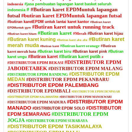
indonesia
#jasa pembuatan lapangan karet basket seluruh
#
#Butiran karet EPDMuntuk lapangan
indonesia
futsal
#butiran karet EPDMuntuk lapangan futsal
#butiran karetEPDM untuk lantai karet kantor
#Butiran karet
#Butiran karet untuk running track
EPDMuntuk gym
#Butiran karet
#Merah
#Butiran karet hijau
#Butiran karet hitam
#Butiran karet
#Butiran karet kuning
#Butiran karet abu abu
merah muda
#Butiran karet oranage
#Butiran
#Butiran karet
karet merah bata
#Butiran karet biru
#Butiran karet pink
#Butiran
#Butiran karet
#Butiran karet putih
karet ungu
#
#DISTRIBUTOR EPDM
#DISTRIBUTOR EPDM BEKASI
JABODETABEK
#DISTRIBUTOR EPDM MALANG
#DISTRIBUTOR EPDM
#DISTRIBUTOR EPDM BANDUNG
MEDAN
#DISTRIBUTOR EPDM PEKANBARU
#DISTRIBUTOR EPDM PALEMBANG
#DISTRIBUTOR EPDMBALI
#DISTRIBUTOR EPDM DENPASAR
#DISTRIBUTOR EPDM KALIMANTAN
#DISTRIBUTOR EPDM MANOKWARI
#DISTRIBUTOR EPDM
#DISTRIBUTOR EPDM MADURA
MANADO
#DISTRIBUTOR
#DISTRIBUTOR EPDM SOLO
#DISTRIBUTOR EPDM
EPDM SEMARANG
JOGJA
#DISTRIBUTOR EPDM SURABAYA
#DISTRIBUTOR EPDM TASIKMALAYA