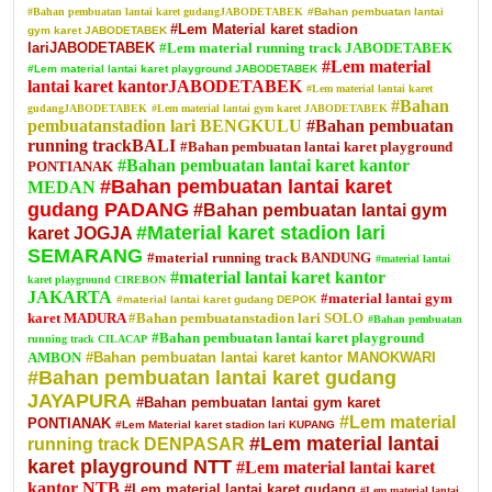
#Bahan pembuatan lantai karet gudangJABODETABEK
#Bahan pembuatan lantai
#Lem Material karet stadion
gym karet JABODETABEK
lariJABODETABEK
#Lem material running track JABODETABEK
#Lem material
#Lem material lantai karet playground JABODETABEK
lantai karet kantorJABODETABEK
#Lem material lantai karet
#Bahan
gudangJABODETABEK
#Lem material lantai gym karet JABODETABEK
pembuatanstadion lari BENGKULU
#Bahan pembuatan
running trackBALI
#Bahan pembuatan lantai karet playground
#Bahan pembuatan lantai karet kantor
PONTIANAK
#Bahan pembuatan lantai karet
MEDAN
gudang PADANG
#Bahan pembuatan lantai gym
#Material karet stadion lari
karet JOGJA
SEMARANG
#material running track BANDUNG
#material lantai
#material lantai karet kantor
karet playground CIREBON
JAKARTA
#material lantai gym
#material lantai karet gudang DEPOK
karet MADURA
#Bahan pembuatanstadion lari SOLO
#Bahan pembuatan
#Bahan pembuatan lantai karet playground
running track CILACAP
AMBON
#Bahan pembuatan lantai karet kantor MANOKWARI
#Bahan pembuatan lantai karet gudang
JAYAPURA
#Bahan pembuatan lantai gym karet
#Lem material
PONTIANAK
#Lem Material karet stadion lari KUPANG
#Lem material lantai
running track DENPASAR
karet playground NTT
#Lem material lantai karet
kantor NTB
#Lem material lantai karet gudang
#Lem material lantai