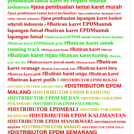
pembuatan lantai karet by request seluruh
indonesia
#jasa pembuatan lantai karet murah
#jasa pembuatan lantai karet berkualitas
#jasa pembuatan lapangan karet
#jasa pembuatan lapangan karet basket
voleey seluruh indonesia
#Butiran karet EPDMuntuk
seluruh indonesia
#
lapangan futsal
#butiran karet EPDMuntuk
lapangan futsal
#butiran karetEPDM untuk lantai karet kantor
#Butiran karet untuk
#Butiran karet EPDMuntuk gym
running track
#Butiran karet
#Butiran karet hitam
#Merah
#Butiran karet hijau
#Butiran karet kuning
#Butiran
#Butiran
#Butiran karet merah muda
karet abu abu
#Butiran karet
karet oranage
#Butiran karet biru
#Butiran karet merah bata
#Butiran karet ungu
#Butiran karet
#Butiran karet pink
#Butiran karet putih
#
#DISTRIBUTOR EPDM BEKASI
#DISTRIBUTOR EPDM
#DISTRIBUTOR EPDM JABODETABEK
MALANG
#DISTRIBUTOR EPDM BANDUNG
#DISTRIBUTOR EPDM MEDAN
#DISTRIBUTOR EPDM
PEKANBARU
#DISTRIBUTOR EPDM PALEMBANG
#DISTRIBUTOR EPDMBALI
#DISTRIBUTOR EPDM
#DISTRIBUTOR EPDM KALIMANTAN
DENPASAR
#DISTRIBUTOR EPDM MANOKWARI
#DISTRIBUTOR EPDM
#DISTRIBUTOR EPDM MANADO
MADURA
#DISTRIBUTOR EPDM SOLO
#DISTRIBUTOR EPDM SEMARANG