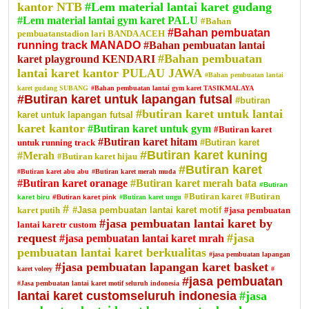
kantor NTB
#Lem material lantai karet gudang
#Lem material lantai gym karet PALU
#Bahan
#Bahan pembuatan
pembuatanstadion lari BANDA ACEH
running track MANADO
#Bahan pembuatan lantai
#Bahan pembuatan
karet playground KENDARI
lantai karet kantor PULAU JAWA
#Bahan pembuatan lantai
karet gudang SUBANG
#Bahan pembuatan lantai gym karet TASIKMALAYA
#Butiran karet untuk lapangan futsal
#butiran
#butiran karet untuk lantai
karet untuk lapangan futsal
karet kantor
#Butiran karet untuk gym
#Butiran karet
#Butiran karet hitam
untuk running track
#Butiran karet
#Butiran karet kuning
#Merah
#Butiran karet hijau
#Butiran karet
#Butiran karet abu abu
#Butiran karet merah muda
#Butiran karet oranage
#Butiran karet merah bata
#Butiran
#Butiran karet
#Butiran
karet biru
#Butiran karet pink
#Butiran karet ungu
#
karet putih
#Jasa pembuatan lantai karet motif
#jasa pembuatan
#jasa pembuatan lantai karet by
lantai karetr custom
request
#jasa
#jasa pembuatan lantai karet mrah
pembuatan lantai karet berkualitas
#jasa pembuatan lapangan
#jasa pembuatan lapangan karet basket
karet voleey
#
#jasa pembuatan
#Jasa pembuatan lantai karet motif seluruh indonesia
lantai karet customseluruh indonesia
#jasa