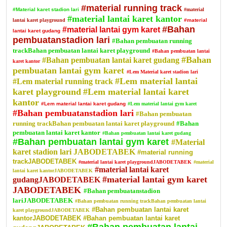
#material running track
#Material karet stadion lari
#material
#material lantai karet kantor
lantai karet playground
#material
#Bahan
#material lantai gym karet
lantai karet gudang
pembuatanstadion lari
#Bahan pembuatan running
trackBahan pembuatan lantai karet playground
#Bahan pembuatan lantai
#Bahan
#Bahan pembuatan lantai karet gudang
karet kantor
pembuatan lantai gym karet
#Lem Material karet stadion lari
#Lem material lantai
#Lem material running track
karet playground
#Lem material lantai karet
kantor
#Lem material lantai karet gudang
#Lem material lantai gym karet
#Bahan pembuatanstadion lari
#Bahan pembuatan
running trackBahan pembuatan lantai karet playground
#Bahan
pembuatan lantai karet kantor
#Bahan pembuatan lantai karet gudang
#Bahan pembuatan lantai gym karet
#Material
karet stadion lari JABODETABEK
#material running
trackJABODETABEK
#material lantai karet playgroundJABODETABEK
#material
#material lantai karet
lantai karet kantorJABODETABEK
#material lantai gym karet
gudangJABODETABEK
JABODETABEK
#Bahan pembuatanstadion
lariJABODETABEK
#Bahan pembuatan running trackBahan pembuatan lantai
#Bahan pembuatan lantai karet
karet playgroundJABODETABEK
kantorJABODETABEK
#Bahan pembuatan lantai karet