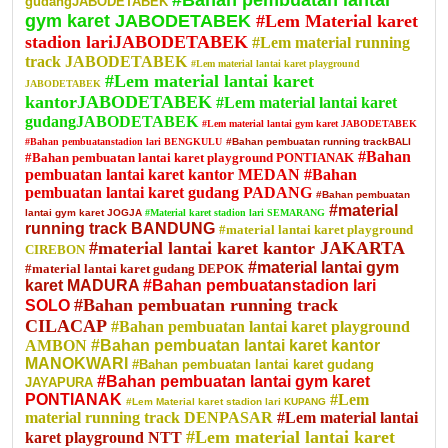
#Bahan pembuatan lantai
gudangJABODETABEK
gym karet JABODETABEK
#Lem Material karet
stadion lariJABODETABEK
#Lem material running
track JABODETABEK
#Lem material lantai karet playground
#Lem material lantai karet
JABODETABEK
kantorJABODETABEK
#Lem material lantai karet
gudangJABODETABEK
#Lem material lantai gym karet JABODETABEK
#Bahan pembuatanstadion lari BENGKULU
#Bahan pembuatan running trackBALI
#Bahan
#Bahan pembuatan lantai karet playground PONTIANAK
pembuatan lantai karet kantor MEDAN
#Bahan
pembuatan lantai karet gudang PADANG
#Bahan pembuatan
#material
lantai gym karet JOGJA
#Material karet stadion lari SEMARANG
running track BANDUNG
#material lantai karet playground
#material lantai karet kantor JAKARTA
CIREBON
#material lantai gym
#material lantai karet gudang DEPOK
karet MADURA
#Bahan pembuatanstadion lari
#Bahan pembuatan running track
SOLO
CILACAP
#Bahan pembuatan lantai karet playground
AMBON
#Bahan pembuatan lantai karet kantor
MANOKWARI
#Bahan pembuatan lantai karet gudang
#Bahan pembuatan lantai gym karet
JAYAPURA
PONTIANAK
#Lem
#Lem Material karet stadion lari KUPANG
material running track DENPASAR
#Lem material lantai
#Lem material lantai karet
karet playground NTT