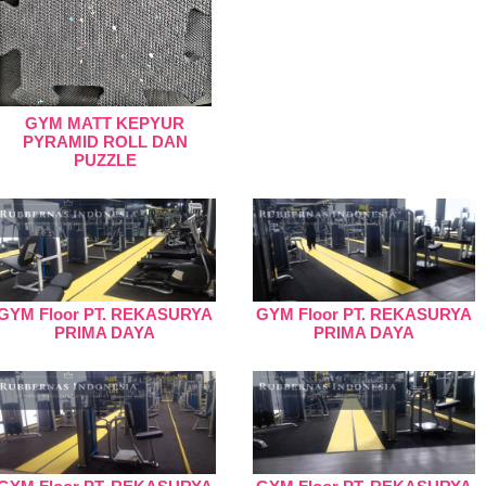
GYM MATT KEPYUR
PYRAMID ROLL DAN
PUZZLE
GYM Floor PT. REKASURYA
GYM Floor PT. REKASURYA
PRIMA DAYA
PRIMA DAYA