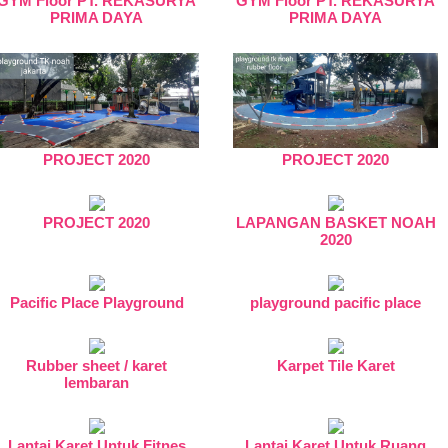
GYM Floor PT. REKASURYA
GYM Floor PT. REKASURYA
PRIMA DAYA
PRIMA DAYA
PROJECT 2020
PROJECT 2020
PROJECT 2020
LAPANGAN BASKET NOAH
2020
Pacific Place Playground
playground pacific place
Rubber sheet / karet
Karpet Tile Karet
lembaran
Lantai Karet Untuk Fitnes
Lantai Karet Untuk Ruang