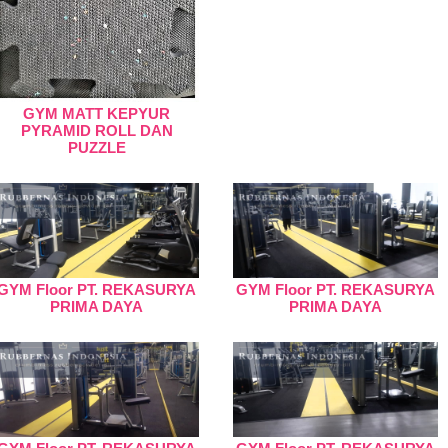
GYM MATT KEPYUR
PYRAMID ROLL DAN
PUZZLE
GYM Floor PT. REKASURYA
GYM Floor PT. REKASURYA
PRIMA DAYA
PRIMA DAYA