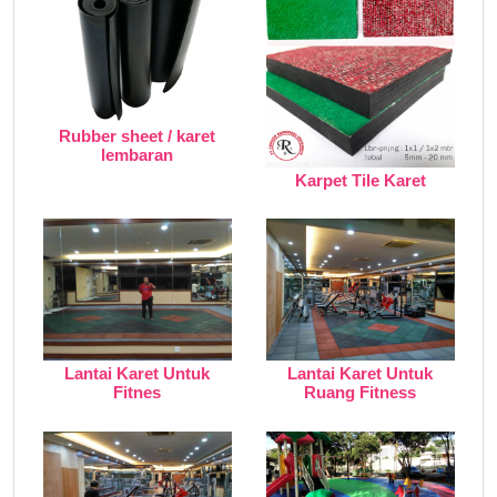
Rubber sheet / karet
lembaran
Karpet Tile Karet
Lantai Karet Untuk
Lantai Karet Untuk
Fitnes
Ruang Fitness