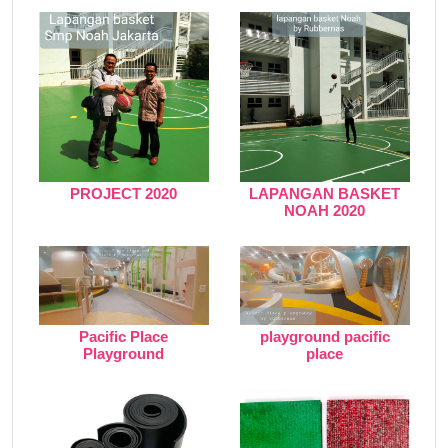
PROJECT 2020
LAPANGAN BASKET
NOAH 2020
Pacific Place
playground pacific
Playground
place