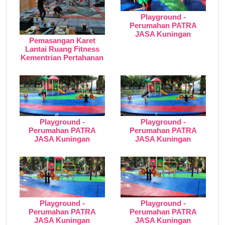
Playground -
Perumahan PATRA
JASA Kuningan
Pemasangan Karet
Lantai Ruang Fitness
Kementrian Pertahanan
Playground -
Playground -
Perumahan PATRA
Perumahan PATRA
JASA Kuningan
JASA Kuningan
Playground -
Playground -
Perumahan PATRA
Perumahan PATRA
JASA Kuningan
JASA Kuningan