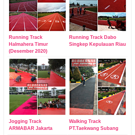
Running Track
Running Track Dabo
Halmahera Timur
Singkep Kepulauan Riau
(Desember 2020)
Jogging Track
Walking Track
ARMABAR Jakarta
PT.Taekwang Subang