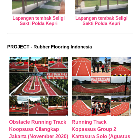
Lapangan tembak Seligi
Lapangan tembak Seligi
Sakti Polda Kepri
Sakti Polda Kepri
PROJECT - Rubber Flooring Indonesia
Obstacle Running Track
Running Track
Koopsuss Cilangkap
Kopassus Group 2
Jakarta (November 2020)
Kartasura Solo (Agustus