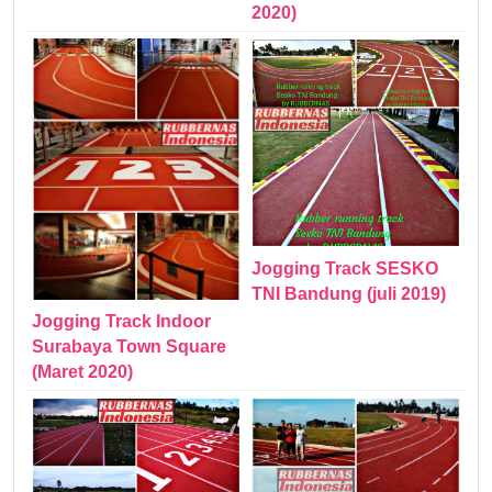
2020)
Jogging Track SESKO
TNI Bandung (juli 2019)
Jogging Track Indoor
Surabaya Town Square
(Maret 2020)