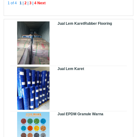
1 of 4
1
|
2
|
3
|
4
Next
Jual Lem KaretRubber Flooring
Jual Lem Karet
Jual EPDM Granule Warna