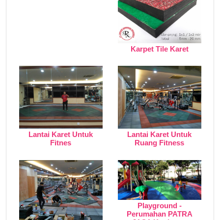
Karpet Tile Karet
Lantai Karet Untuk
Lantai Karet Untuk
Fitnes
Ruang Fitness
Playground -
Perumahan PATRA