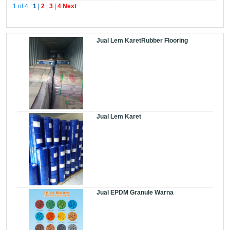
1 of 4
1
|
2
|
3
|
4
Next
Jual Lem KaretRubber Flooring
Jual Lem Karet
Jual EPDM Granule Warna