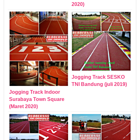
2020)
Jogging Track SESKO
TNI Bandung (juli 2019)
Jogging Track Indoor
Surabaya Town Square
(Maret 2020)