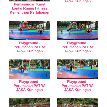
JASA Kuningan
Pemasangan Karet
Lantai Ruang Fitness
Kementrian Pertahanan
Playground -
Playground -
Perumahan PATRA
Perumahan PATRA
JASA Kuningan
JASA Kuningan
Playground -
Playground -
Perumahan PATRA
Perumahan PATRA
JASA Kuningan
JASA Kuningan