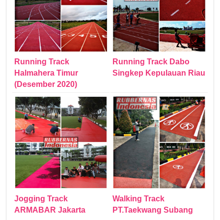
Running Track
Running Track Dabo
Halmahera Timur
Singkep Kepulauan Riau
(Desember 2020)
Jogging Track
Walking Track
ARMABAR Jakarta
PT.Taekwang Subang