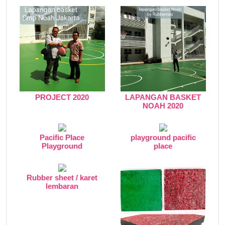
PROJECT 2020
LAPANGAN BASKET
NOAH 2020
Pacific Place
playground pacific
Playground
place
Rubber sheet / karet
lembaran