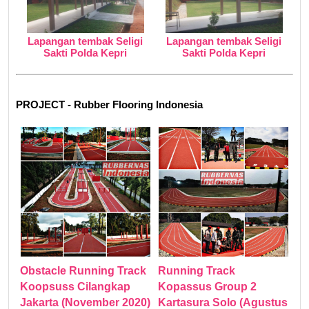
Lapangan tembak Seligi
Lapangan tembak Seligi
Sakti Polda Kepri
Sakti Polda Kepri
PROJECT - Rubber Flooring Indonesia
Obstacle Running Track
Running Track
Koopsuss Cilangkap
Kopassus Group 2
Jakarta (November 2020)
Kartasura Solo (Agustus