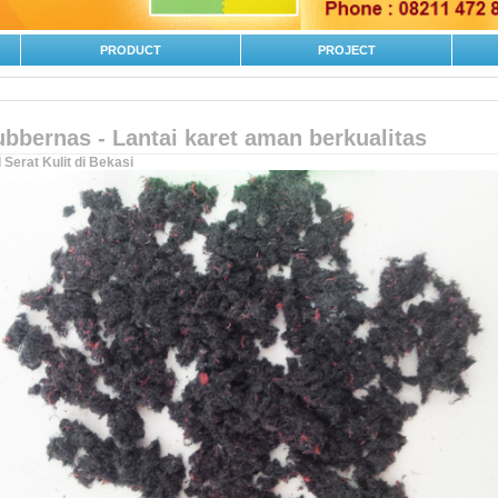
PRODUCT
PROJECT
bbernas - Lantai karet aman berkualitas
 Serat Kulit di Bekasi