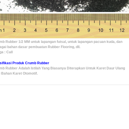
mb Rubber 1/2 MM untuk lapangan futsal, untuk lapangan pacuan kuda, dan
agai bahan dasar pembuatan Rubber Flooring, dll.
a : Call
sifikasi Produk Crumb Rubber
mb Rubber Adalah Istilah Yang Biasanya Diterapkan Untuk Karet Daur Ulang
i Bahan Karet Otomotif.