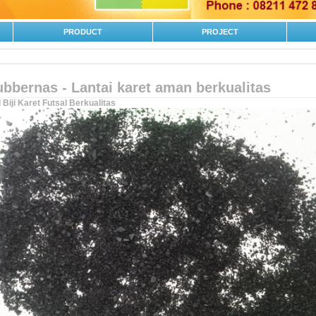
PRODUCT
PROJECT
bbernas - Lantai karet aman berkualitas
 Biji Karet Futsal Berkualitas