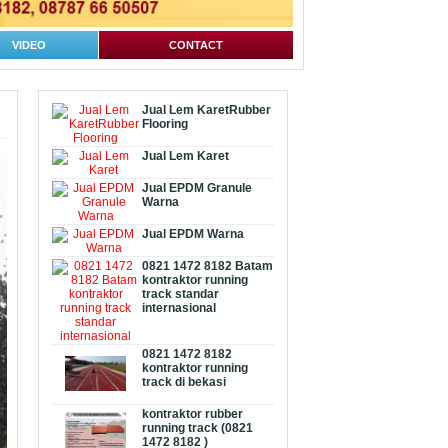
VIDEO
CONTACT
Jual Lem KaretRubber
Flooring
Jual Lem Karet
Jual EPDM Granule
Warna
Jual EPDM Warna
0821 1472 8182 Batam
kontraktor running
track standar
internasional
0821 1472 8182
kontraktor running
track di bekasi
kontraktor rubber
running track (0821
1472 8182 )