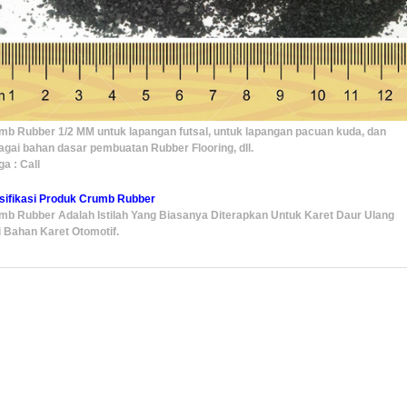
mb Rubber 1/2 MM untuk lapangan futsal, untuk lapangan pacuan kuda, dan
agai bahan dasar pembuatan Rubber Flooring, dll.
a : Call
sifikasi Produk Crumb Rubber
mb Rubber Adalah Istilah Yang Biasanya Diterapkan Untuk Karet Daur Ulang
i Bahan Karet Otomotif.