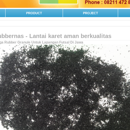
PRODUCT
PROJECT
bbernas - Lantai karet aman berkualitas
ga Rubber Granule Untuk Lapangan Futsal Di Jawa