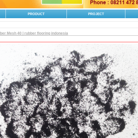
PRODUCT
PROJECT
ber Mesh 40 | rubber flooring indonesia