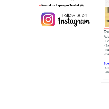
Kontraktor Lapangan Tembak (0)
Ru
Rub
- P
- S
- B
- B
Spe
Rub
Bah