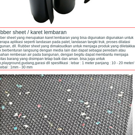
bber sheet / karet lembaran
ber sheet yang merupakan karet lembaran yang bisa digunakan digunakan untuk
rapa aplikasi seperti landasan pada palet, landasan tangki truk, proses dilatasi
gunan, dll. Rubber sheet yang dimaksudkan untuk menjaga produk yang diletakka
ak berbenturan langsung dengan media lain dan dapat sebagai peredam atau
ahan rembesan air pada bangunan, dengan begitu dapat membantu menjaga
litas barang yang disimpan tetap baik dan aman. bisa juga untuk
playground,gudang,garasi dll spesifikasi : lebar : 1 meter panjang : 10 - 20 meter/
 tebal : 1mm - 30 mm