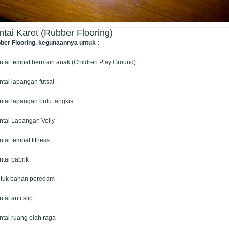
ntai Karet (Rubber Flooring)
ber Flooring. kegunaannya untuk :
antai tempat bermain anak (Children Play Ground)
ntai lapangan futsal
ntai lapangan bulu tangkis
antai Lapangan Volly
ntai tempat fitness
ntai pabrik
ntuk bahan peredam
ntai anti slip
ntai ruang olah raga