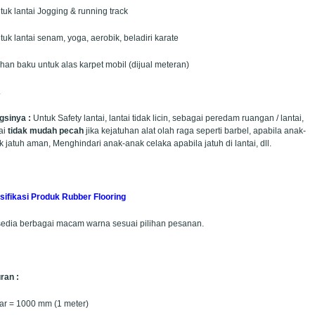
tuk lantai Jogging & running track
tuk lantai senam, yoga, aerobik, beladiri karate
han baku untuk alas karpet mobil (dijual meteran)
.
gsinya :
Untuk Safety lantai, lantai tidak licin, sebagai peredam ruangan / lantai,
ai
tidak mudah pecah
jika kejatuhan alat olah raga seperti barbel, apabila anak-
 jatuh aman, Menghindari anak-anak celaka apabila jatuh di lantai, dll.
sifikasi Produk Rubber Flooring
sedia berbagai macam warna sesuai pilihan pesanan.
ran :
ar = 1000 mm (1 meter)