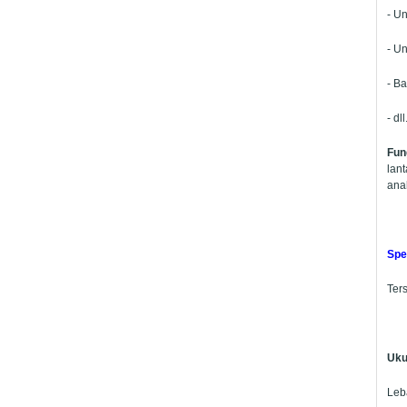
- Un
- Un
- Ba
- dll
Fun
lant
anak
Spe
Ter
Uku
Leb