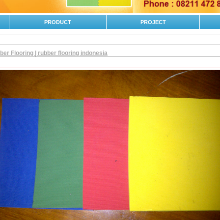
PRODUCT
PROJECT
er Flooring | rubber flooring indonesia