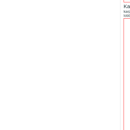
Ka
kar
lobb