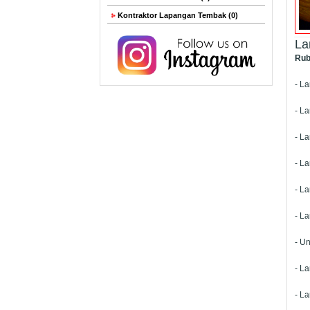
Kontraktor Lapangan Tembak (0)
La
Rub
- L
- La
- La
- L
- La
- La
- U
- La
- La