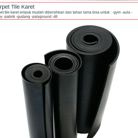
rpet Tile Karet
pet tile karet empuk mudah dibersihkan dan tahan lama bisa untuk : -gym -aula -
y -pabrik -gudang -palyground -dll