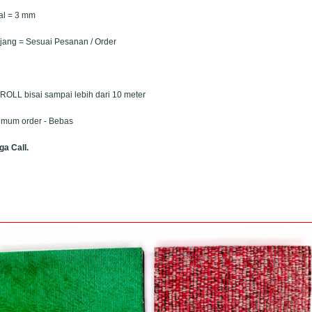
al = 3 mm
jang = Sesuai Pesanan / Order
 ROLL bisai sampai lebih dari 10 meter
imum order - Bebas
ga Call.