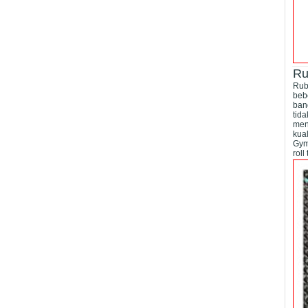
Ru
Rub
bebe
ban
tid
men
kua
Gym,
roll