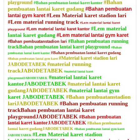
#Bahan
playground
#Bahan pembuatan lantai karet kantor
pembuatan lantai karet gudang
#Bahan pembuatan
#Lem Material karet stadion lari
lantai gym karet
#Lem material running track
#Lem material lantai karet
#Lem material
#Lem material lantai karet kantor
playground
lantai karet gudang
#Lem material lantai gym karet
#Bahan pembuatan running
#Bahan pembuatanstadion lari
trackBahan pembuatan lantai karet playground
#Bahan
#Bahan pembuatan lantai karet gudang
pembuatan lantai karet kantor
#Material karet stadion lari
#Bahan pembuatan lantai gym karet
#material running
JABODETABEK
trackJABODETABEK
#material lantai karet
#material lantai karet
playgroundJABODETABEK
kantorJABODETABEK
#material lantai karet
gudangJABODETABEK
#material lantai gym
karet JABODETABEK
#Bahan pembuatanstadion
lariJABODETABEK
#Bahan pembuatan running
trackBahan pembuatan lantai karet
playgroundJABODETABEK
#Bahan pembuatan
lantai karet kantorJABODETABEK
#Bahan pembuatan
lantai karet gudangJABODETABEK
#Bahan pembuatan lantai gym karet
#Lem Material karet stadion
JABODETABEK