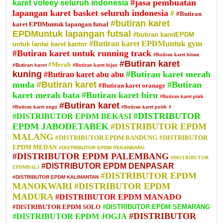
#jasa pembuatan
karet voleey seluruh indonesia
lapangan karet basket seluruh indonesia
#
#Butiran
#butiran karet
karet EPDMuntuk lapangan futsal
EPDMuntuk lapangan futsal
#butiran karetEPDM
#Butiran karet EPDMuntuk gym
untuk lantai karet kantor
#Butiran karet untuk running track
#Butiran karet hitam
#Butiran karet
#Merah
#Butiran karet
#Butiran karet hijau
kuning
#Butiran karet merah
#Butiran karet abu abu
muda
#Butiran karet
#Butiran
#Butiran karet oranage
karet merah bata
#Butiran karet biru
#Butiran karet pink
#Butiran karet
#Butiran karet ungu
#Butiran karet putih
#
#DISTRIBUTOR
#DISTRIBUTOR EPDM BEKASI
EPDM JABODETABEK
#DISTRIBUTOR EPDM
MALANG
#DISTRIBUTOR EPDM BANDUNG
#DISTRIBUTOR
EPDM MEDAN
#DISTRIBUTOR EPDM PEKANBARU
#DISTRIBUTOR EPDM PALEMBANG
#DISTRIBUTOR
#DISTRIBUTOR EPDM DENPASAR
EPDMBALI
#DISTRIBUTOR EPDM
#DISTRIBUTOR EPDM KALIMANTAN
MANOKWARI
#DISTRIBUTOR EPDM
MADURA
#DISTRIBUTOR EPDM MANADO
#DISTRIBUTOR EPDM SOLO
#DISTRIBUTOR EPDM SEMARANG
#DISTRIBUTOR
#DISTRIBUTOR EPDM JOGJA