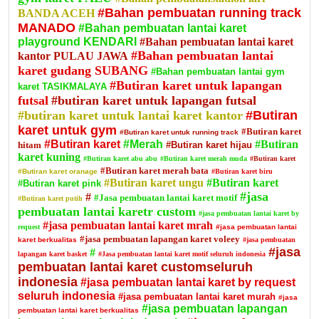
#Bahan pembuatan running track
BANDA ACEH
MANADO
#Bahan pembuatan lantai karet
playground KENDARI
#Bahan pembuatan lantai karet
#Bahan pembuatan lantai
kantor PULAU JAWA
karet gudang SUBANG
#Bahan pembuatan lantai gym
#Butiran karet untuk lapangan
karet TASIKMALAYA
futsal
#butiran karet untuk lapangan futsal
#butiran karet untuk lantai karet kantor
#Butiran
karet untuk gym
#Butiran karet
#Butiran karet untuk running track
#Butiran karet
#Merah
#Butiran
hitam
#Butiran karet hijau
karet kuning
#Butiran karet abu abu
#Butiran karet merah muda
#Butiran karet
#Butiran karet merah bata
#Butiran karet oranage
#Butiran karet biru
#Butiran karet ungu
#Butiran karet
#Butiran karet pink
#jasa
#
#Jasa pembuatan lantai karet motif
#Butiran karet putih
pembuatan lantai karetr custom
#jasa pembuatan lantai karet by
#jasa pembuatan lantai karet mrah
request
#jasa pembuatan lantai
#jasa pembuatan lapangan karet voleey
karet berkualitas
#jasa pembuatan
#jasa
#
lapangan karet basket
#Jasa pembuatan lantai karet motif seluruh indonesia
pembuatan lantai karet customseluruh
indonesia
#jasa pembuatan lantai karet by request
seluruh indonesia
#jasa pembuatan lantai karet murah
#jasa
#jasa pembuatan lapangan
pembuatan lantai karet berkualitas