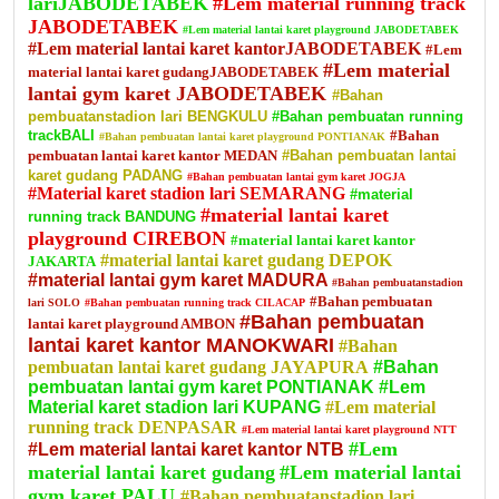
lariJABODETABEK
#Lem material running track
JABODETABEK
#Lem material lantai karet playground JABODETABEK
#Lem material lantai karet kantorJABODETABEK
#Lem
#Lem material
material lantai karet gudangJABODETABEK
lantai gym karet JABODETABEK
#Bahan
pembuatanstadion lari BENGKULU
#Bahan pembuatan running
trackBALI
#Bahan
#Bahan pembuatan lantai karet playground PONTIANAK
pembuatan lantai karet kantor MEDAN
#Bahan pembuatan lantai
karet gudang PADANG
#Bahan pembuatan lantai gym karet JOGJA
#Material karet stadion lari SEMARANG
#material
#material lantai karet
running track BANDUNG
playground CIREBON
#material lantai karet kantor
#material lantai karet gudang DEPOK
JAKARTA
#material lantai gym karet MADURA
#Bahan pembuatanstadion
#Bahan pembuatan
lari SOLO
#Bahan pembuatan running track CILACAP
#Bahan pembuatan
lantai karet playground AMBON
lantai karet kantor MANOKWARI
#Bahan
pembuatan lantai karet gudang JAYAPURA
#Bahan
pembuatan lantai gym karet PONTIANAK
#Lem
Material karet stadion lari KUPANG
#Lem material
running track DENPASAR
#Lem material lantai karet playground NTT
#Lem
#Lem material lantai karet kantor NTB
material lantai karet gudang
#Lem material lantai
gym karet PALU
#Bahan pembuatanstadion lari