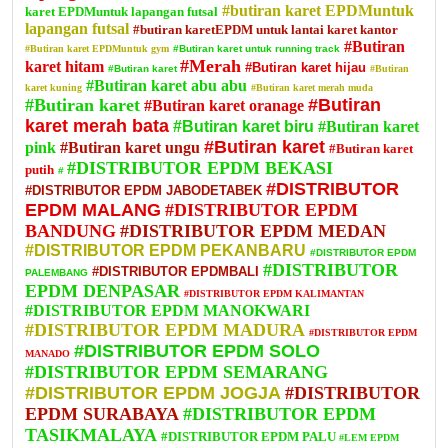
#butiran karet EPDMuntuk
karet EPDMuntuk lapangan futsal
lapangan futsal
#butiran karetEPDM untuk lantai karet kantor
#Butiran
#Butiran karet EPDMuntuk gym
#Butiran karet untuk running track
#Merah
karet hitam
#Butiran karet hijau
#Butiran karet
#Butiran
#Butiran karet abu abu
karet kuning
#Butiran karet merah muda
#Butiran karet
#Butiran
#Butiran karet oranage
karet merah bata
#Butiran karet biru
#Butiran karet
#Butiran karet
pink
#Butiran karet ungu
#Butiran karet
#DISTRIBUTOR EPDM BEKASI
putih
#
#DISTRIBUTOR
#DISTRIBUTOR EPDM JABODETABEK
EPDM MALANG
#DISTRIBUTOR EPDM
BANDUNG
#DISTRIBUTOR EPDM MEDAN
#DISTRIBUTOR EPDM PEKANBARU
#DISTRIBUTOR EPDM
#DISTRIBUTOR
#DISTRIBUTOR EPDMBALI
PALEMBANG
EPDM DENPASAR
#DISTRIBUTOR EPDM KALIMANTAN
#DISTRIBUTOR EPDM MANOKWARI
#DISTRIBUTOR EPDM MADURA
#DISTRIBUTOR EPDM
#DISTRIBUTOR EPDM SOLO
MANADO
#DISTRIBUTOR EPDM SEMARANG
#DISTRIBUTOR EPDM JOGJA
#DISTRIBUTOR
EPDM SURABAYA
#DISTRIBUTOR EPDM
TASIKMALAYA
#DISTRIBUTOR EPDM PALU
#LEM EPDM