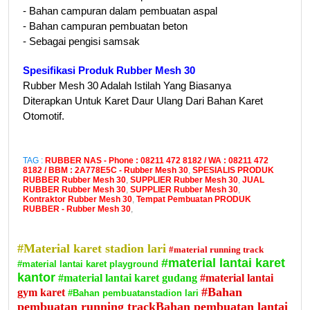
- Bahan campuran dalam pembuatan aspal
- Bahan campuran pembuatan beton
- Sebagai pengisi samsak
Spesifikasi Produk Rubber Mesh 30
Rubber Mesh 30 Adalah Istilah Yang Biasanya
Diterapkan Untuk Karet Daur Ulang Dari Bahan Karet
Otomotif.
TAG :
RUBBER NAS - Phone : 08211 472 8182 / WA : 08211 472
8182 / BBM : 2A778E5C - Rubber Mesh 30
,
SPESIALIS PRODUK
RUBBER Rubber Mesh 30
,
SUPPLIER Rubber Mesh 30
,
JUAL
RUBBER Rubber Mesh 30
,
SUPPLIER Rubber Mesh 30
,
Kontraktor Rubber Mesh 30
,
Tempat Pembuatan PRODUK
RUBBER - Rubber Mesh 30
,
#Material karet stadion lari
#material running track
#material lantai karet
#material lantai karet playground
kantor
#material lantai karet gudang
#material lantai
#Bahan
gym karet
#Bahan pembuatanstadion lari
pembuatan running trackBahan pembuatan lantai