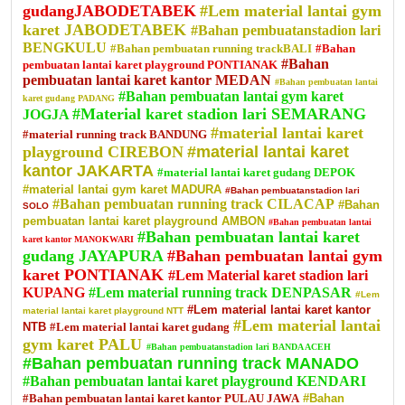
gudangJABODETABEK
#Lem material lantai gym
karet JABODETABEK
#Bahan pembuatanstadion lari
BENGKULU
#Bahan pembuatan running trackBALI
#Bahan
#Bahan
pembuatan lantai karet playground PONTIANAK
pembuatan lantai karet kantor MEDAN
#Bahan pembuatan lantai
#Bahan pembuatan lantai gym karet
karet gudang PADANG
#Material karet stadion lari SEMARANG
JOGJA
#material lantai karet
#material running track BANDUNG
playground CIREBON
#material lantai karet
kantor JAKARTA
#material lantai karet gudang DEPOK
#material lantai gym karet MADURA
#Bahan pembuatanstadion lari
#Bahan pembuatan running track CILACAP
#Bahan
SOLO
pembuatan lantai karet playground AMBON
#Bahan pembuatan lantai
#Bahan pembuatan lantai karet
karet kantor MANOKWARI
gudang JAYAPURA
#Bahan pembuatan lantai gym
karet PONTIANAK
#Lem Material karet stadion lari
KUPANG
#Lem material running track DENPASAR
#Lem
#Lem material lantai karet kantor
material lantai karet playground NTT
#Lem material lantai
NTB
#Lem material lantai karet gudang
gym karet PALU
#Bahan pembuatanstadion lari BANDA ACEH
#Bahan pembuatan running track MANADO
#Bahan pembuatan lantai karet playground KENDARI
#Bahan pembuatan lantai karet kantor PULAU JAWA
#Bahan