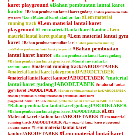
karet playground
#Bahan pembuatan lantai karet
kantor
#Bahan pembuatan lantai karet gudang
#Bahan pembuatan lantai
#Lem material
#Lem Material karet stadion lari
gym karet
#Lem material lantai karet
running track
playground
#Lem material lantai karet kantor
#Lem
#Lem material lantai gym
material lantai karet gudang
karet
#Bahan pembuatanstadion lari
#Bahan pembuatan running
#Bahan pembuatan
trackBahan pembuatan lantai karet playground
lantai karet kantor
#Bahan pembuatan lantai karet gudang
#Bahan pembuatan lantai gym karet
#Material karet stadion lari
#material running trackJABODETABEK
JABODETABEK
#material lantai karet playgroundJABODETABEK
#material
#material lantai karet kantorJABODETABEK
lantai karet gudangJABODETABEK
#material lantai
gym karet JABODETABEK
#Bahan pembuatanstadion lariJABODETABEK
#Bahan pembuatan running trackBahan pembuatan lantai karet
playgroundJABODETABEK
#Bahan pembuatan lantai karet kantorJABODETABEK
#Bahan pembuatan lantai karet gudangJABODETABEK
#Lem
#Bahan pembuatan lantai gym karet JABODETABEK
Material karet stadion lariJABODETABEK
#Lem material
running track JABODETABEK
#Lem material lantai karet playground
#Lem material lantai karet
JABODETABEK
#Lem material lantai karet
kantorJABODETABEK