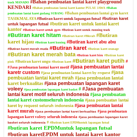
#Bahan pembuatan lantai karet playground
track MANADO
KENDARI
#Bahan pembuatan lantai karet kantor PULAU JAWA
#Bahan
#Bahan pembuatan lantai gym karet
pembuatan lantai karet gudang SUBANG
TASIKMALAYA
#Butiran karet untuk lapangan futsal
#butiran karet
#butiran karet untuk lantai karet
untuk lapangan futsal
kantor
#Butiran karet untuk gym
#Butiran karet untuk running track
#Butiran karet hitam
#Butiran
#Butiran karet
#Merah
karet hijau
#Butiran karet abu abu
#Butiran karet kuning
#Butiran karet
#Butiran karet merah muda
#Butiran karet oranage
#Butiran karet merah bata
#Butiran karet biru
#Butiran karet
#Butiran karet putih
#Butiran karet ungu
#
pink
#Butiran karet
#jasa pembuatan lantai
#Jasa pembuatan lantai karet motif
karetr custom
#jasa
#jasa pembuatan lantai karet by request
pembuatan lantai karet mrah
#jasa pembuatan lantai
karet berkualitas
#jasa pembuatan lapangan karet
voleey
#
#Jasa pembuatan
#jasa pembuatan lapangan karet basket
lantai karet motif seluruh indonesia
#jasa pembuatan
lantai karet customseluruh indonesia
#jasa pembuatan lantai
#jasa pembuatan lantai
karet by request seluruh indonesia
karet murah
#jasa pembuatan
#jasa pembuatan lantai karet berkualitas
lapangan karet voleey seluruh indonesia
#jasa pembuatan lapangan karet
#
basket seluruh indonesia
#Butiran karet EPDMuntuk lapangan futsal
#butiran karet EPDMuntuk lapangan futsal
#butiran karetEPDM untuk lantai karet kantor