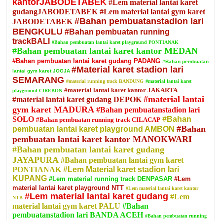
kantorJABODETABEK
#Lem material lantai karet
gudangJABODETABEK
#Lem material lantai gym karet
#Bahan pembuatanstadion lari
JABODETABEK
BENGKULU
#Bahan pembuatan running
trackBALI
#Bahan pembuatan lantai karet playground PONTIANAK
#Bahan pembuatan lantai karet kantor MEDAN
#Bahan pembuatan lantai karet gudang PADANG
#Bahan pembuatan
#Material karet stadion lari
lantai gym karet JOGJA
SEMARANG
#material running track BANDUNG
#material lantai karet
#material lantai karet kantor JAKARTA
playground CIREBON
#material lantai
#material lantai karet gudang DEPOK
gym karet MADURA
#Bahan pembuatanstadion lari
SOLO
#Bahan
#Bahan pembuatan running track CILACAP
#Bahan
pembuatan lantai karet playground AMBON
pembuatan lantai karet kantor MANOKWARI
#Bahan pembuatan lantai karet gudang
JAYAPURA
#Bahan pembuatan lantai gym karet
PONTIANAK
#Lem Material karet stadion lari
KUPANG
#Lem material running track DENPASAR
#Lem
material lantai karet playground NTT
#Lem material lantai karet kantor
#Lem material lantai karet gudang
#Lem
NTB
material lantai gym karet PALU
#Bahan
pembuatanstadion lari BANDA ACEH
#Bahan pembuatan running