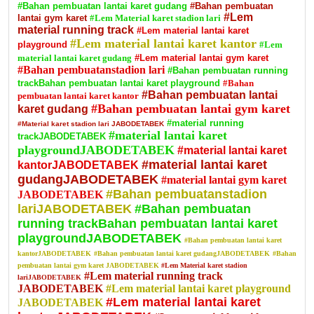
#Bahan pembuatan lantai karet gudang
#Bahan pembuatan
#Lem
lantai gym karet
#Lem Material karet stadion lari
material running track
#Lem material lantai karet
#Lem material lantai karet kantor
playground
#Lem
material lantai karet gudang
#Lem material lantai gym karet
#Bahan pembuatanstadion lari
#Bahan pembuatan running
trackBahan pembuatan lantai karet playground
#Bahan
#Bahan pembuatan lantai
pembuatan lantai karet kantor
#Bahan pembuatan lantai gym karet
karet gudang
#material running
#Material karet stadion lari JABODETABEK
#material lantai karet
trackJABODETABEK
playgroundJABODETABEK
#material lantai karet
#material lantai karet
kantorJABODETABEK
gudangJABODETABEK
#material lantai gym karet
#Bahan pembuatanstadion
JABODETABEK
lariJABODETABEK
#Bahan pembuatan
running trackBahan pembuatan lantai karet
playgroundJABODETABEK
#Bahan pembuatan lantai karet
kantorJABODETABEK
#Bahan pembuatan lantai karet gudangJABODETABEK
#Bahan
pembuatan lantai gym karet JABODETABEK
#Lem Material karet stadion
#Lem material running track
lariJABODETABEK
JABODETABEK
#Lem material lantai karet playground
#Lem material lantai karet
JABODETABEK