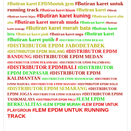
#Butiran karet untuk
#Butiran karet EPDMuntuk gym
running track
#Butiran karet
#Butiran karet hitam
#Merah
#Butiran karet kuning
#Butiran karet abu
#Butiran karet hijau
#Butiran karet merah muda
abu
#Butiran karet
#Butiran
#Butiran karet merah bata
#Butiran karet
karet oranage
#Butiran karet
biru
#Butiran karet pink
#Butiran karet ungu
#Butiran karet putih
#
#DISTRIBUTOR EPDM BEKASI
#DISTRIBUTOR EPDM JABODETABEK
#DISTRIBUTOR EPDM
#DISTRIBUTOR EPDM MALANG
BANDUNG
#DISTRIBUTOR EPDM MEDAN
#DISTRIBUTOR EPDM PEKANBARU
#DISTRIBUTOR EPDM PALEMBANG
#DISTRIBUTOR EPDMBALI
#DISTRIBUTOR
EPDM DENPASAR
#DISTRIBUTOR EPDM
KALIMANTAN
#DISTRIBUTOR EPDM MANOKWARI
#DISTRIBUTOR
EPDM MADURA
#DISTRIBUTOR EPDM MANADO
#DISTRIBUTOR EPDM SOLO
#DISTRIBUTOR EPDM SEMARANG
#DISTRIBUTOR
EPDM JOGJA
#DISTRIBUTOR EPDM
#DISTRIBUTOR EPDM SURABAYA
#LEM EPDM
TASIKMALAYA
#DISTRIBUTOR EPDM PALU
BERKUALITAS
#LEM EPDM MURAH
#LEM EPDM UNTUK
#LEM EPDM UNTUK RUNNING
PLAYGROUN
TRACK