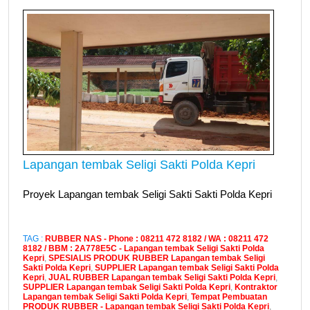
Lapangan tembak Seligi Sakti Polda Kepri
Proyek Lapangan tembak Seligi Sakti Sakti Polda Kepri
TAG :
RUBBER NAS - Phone : 08211 472 8182 / WA : 08211 472
8182 / BBM : 2A778E5C - Lapangan tembak Seligi Sakti Polda
Kepri
,
SPESIALIS PRODUK RUBBER Lapangan tembak Seligi
Sakti Polda Kepri
,
SUPPLIER Lapangan tembak Seligi Sakti Polda
Kepri
,
JUAL RUBBER Lapangan tembak Seligi Sakti Polda Kepri
,
SUPPLIER Lapangan tembak Seligi Sakti Polda Kepri
,
Kontraktor
Lapangan tembak Seligi Sakti Polda Kepri
,
Tempat Pembuatan
PRODUK RUBBER - Lapangan tembak Seligi Sakti Polda Kepri
,