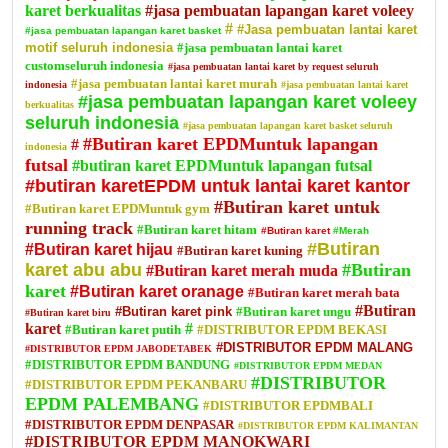
karet berkualitas
#jasa pembuatan lapangan karet voleey
#
#Jasa pembuatan lantai karet
#jasa pembuatan lapangan karet basket
motif seluruh indonesia
#jasa pembuatan lantai karet
customseluruh indonesia
#jasa pembuatan lantai karet by request seluruh
#jasa pembuatan lantai karet murah
indonesia
#jasa pembuatan lantai karet
#jasa pembuatan lapangan karet voleey
berkualitas
seluruh indonesia
#jasa pembuatan lapangan karet basket seluruh
#Butiran karet EPDMuntuk lapangan
#
indonesia
futsal
#butiran karet EPDMuntuk lapangan futsal
#butiran karetEPDM untuk lantai karet kantor
#Butiran karet untuk
#Butiran karet EPDMuntuk gym
running track
#Butiran karet hitam
#Butiran karet
#Merah
#Butiran
#Butiran karet hijau
#Butiran karet kuning
karet abu abu
#Butiran
#Butiran karet merah muda
karet
#Butiran karet oranage
#Butiran karet merah bata
#Butiran
#Butiran karet pink
#Butiran karet ungu
#Butiran karet biru
karet
#
#Butiran karet putih
#DISTRIBUTOR EPDM BEKASI
#DISTRIBUTOR EPDM MALANG
#DISTRIBUTOR EPDM JABODETABEK
#DISTRIBUTOR EPDM BANDUNG
#DISTRIBUTOR EPDM MEDAN
#DISTRIBUTOR
#DISTRIBUTOR EPDM PEKANBARU
EPDM PALEMBANG
#DISTRIBUTOR EPDMBALI
#DISTRIBUTOR EPDM DENPASAR
#DISTRIBUTOR EPDM KALIMANTAN
#DISTRIBUTOR EPDM MANOKWARI