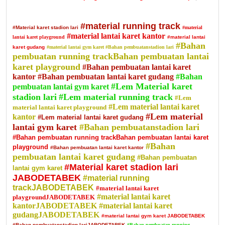
#material running track
#Material karet stadion lari
#material
#material lantai karet kantor
lantai karet playground
#material lantai
#Bahan
karet gudang
#material lantai gym karet
#Bahan pembuatanstadion lari
pembuatan running trackBahan pembuatan lantai
karet playground
#Bahan pembuatan lantai karet
kantor
#Bahan pembuatan lantai karet gudang
#Bahan
#Lem Material karet
pembuatan lantai gym karet
stadion lari
#Lem material running track
#Lem
#Lem material lantai karet
material lantai karet playground
#Lem material
kantor
#Lem material lantai karet gudang
lantai gym karet
#Bahan pembuatanstadion lari
#Bahan pembuatan running trackBahan pembuatan lantai karet
#Bahan
playground
#Bahan pembuatan lantai karet kantor
pembuatan lantai karet gudang
#Bahan pembuatan
#Material karet stadion lari
lantai gym karet
JABODETABEK
#material running
trackJABODETABEK
#material lantai karet
#material lantai karet
playgroundJABODETABEK
kantorJABODETABEK
#material lantai karet
gudangJABODETABEK
#material lantai gym karet JABODETABEK
#Bahan pembuatanstadion lariJABODETABEK
#Bahan pembuatan running