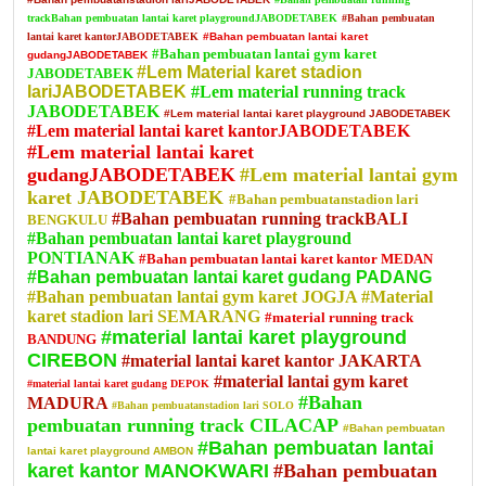
trackBahan pembuatan lantai karet playgroundJABODETABEK
#Bahan pembuatan
lantai karet kantorJABODETABEK
#Bahan pembuatan lantai karet
#Bahan pembuatan lantai gym karet
gudangJABODETABEK
#Lem Material karet stadion
JABODETABEK
lariJABODETABEK
#Lem material running track
JABODETABEK
#Lem material lantai karet playground JABODETABEK
#Lem material lantai karet kantorJABODETABEK
#Lem material lantai karet
gudangJABODETABEK
#Lem material lantai gym
karet JABODETABEK
#Bahan pembuatanstadion lari
#Bahan pembuatan running trackBALI
BENGKULU
#Bahan pembuatan lantai karet playground
PONTIANAK
#Bahan pembuatan lantai karet kantor MEDAN
#Bahan pembuatan lantai karet gudang PADANG
#Bahan pembuatan lantai gym karet JOGJA
#Material
karet stadion lari SEMARANG
#material running track
#material lantai karet playground
BANDUNG
CIREBON
#material lantai karet kantor JAKARTA
#material lantai gym karet
#material lantai karet gudang DEPOK
#Bahan
MADURA
#Bahan pembuatanstadion lari SOLO
pembuatan running track CILACAP
#Bahan pembuatan
#Bahan pembuatan lantai
lantai karet playground AMBON
karet kantor MANOKWARI
#Bahan pembuatan