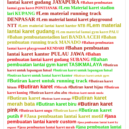
lantai karet gudang JAYAPURA
#Bahan pembuatan
#Lem Material karet stadion
lantai gym karet PONTIANAK
#Lem material running track
lari KUPANG
DENPASAR
#Lem material lantai karet playground
#Lem material
NTT
#Lem material lantai karet kantor NTB
lantai karet gudang
#Lem material lantai gym karet PALU
#Bahan pembuatanstadion lari BANDA ACEH
#Bahan
pembuatan running track MANADO
#Bahan pembuatan
#Bahan pembuatan
lantai karet playground KENDARI
lantai karet kantor PULAU JAWA
#Bahan
pembuatan lantai karet gudang SUBANG
#Bahan
pembuatan lantai gym karet TASIKMALAYA
#Butiran
karet untuk lapangan futsal
#butiran karet untuk lapangan futsal
#butiran karet untuk lantai karet kantor
#Butiran karet untuk gym
#Butiran karet untuk running track
#Butiran karet
#Butiran karet
hitam
#Merah
#Butiran karet hijau
#Butiran
karet kuning
#Butiran karet abu abu
#Butiran karet merah muda
#Butiran karet
#Butiran karet
#Butiran karet oranage
merah bata
#Butiran karet
#Butiran karet biru
pink
#Butiran karet
#Butiran karet ungu
#Butiran karet
putih
#Jasa pembuatan lantai karet motif
#
#jasa
pembuatan lantai karetr custom
#jasa pembuatan lantai karet by
#jasa pembuatan lantai
#jasa pembuatan lantai karet mrah
request