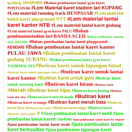
gudang JAYAPURA
#Bahan pembuatan lantai gym karet
#Lem Material karet stadion lari KUPANG
PONTIANAK
#Lem material running track DENPASAR
#Lem material
#Lem material lantai
lantai karet playground NTT
karet kantor NTB
#Lem material lantai karet gudang
#Bahan
#Lem material lantai gym karet PALU
pembuatanstadion lari BANDA ACEH
#Bahan pembuatan running
#Bahan pembuatan lantai karet playground
track MANADO
#Bahan pembuatan lantai karet kantor
KENDARI
PULAU JAWA
#Bahan pembuatan lantai karet
gudang SUBANG
#Bahan pembuatan lantai gym karet
#Butiran karet untuk lapangan futsal
TASIKMALAYA
#butiran karet untuk lantai
#butiran karet untuk lapangan futsal
karet kantor
#Butiran karet untuk gym
#Butiran karet
#Butiran karet hitam
untuk running track
#Butiran karet
#Merah
#Butiran karet hijau
#Butiran karet kuning
#Butiran
#Butiran karet
#Butiran karet merah muda
karet abu abu
#Butiran karet merah bata
#Butiran karet oranage
#Butiran
karet biru
#Butiran karet ungu
#Butiran karet
#Butiran karet pink
#
#Jasa pembuatan lantai karet motif
#jasa
#Butiran karet putih
pembuatan lantai karetr custom
#jasa pembuatan lantai karet by request
#jasa pembuatan lantai
#jasa pembuatan lantai karet mrah
karet berkualitas
#jasa pembuatan lapangan karet