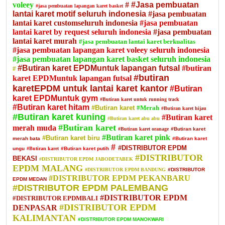
voleey
#
#Jasa pembuatan
#jasa pembuatan lapangan karet basket
lantai karet motif seluruh indonesia
#jasa pembuatan
lantai karet customseluruh indonesia
#jasa pembuatan
lantai karet by request seluruh indonesia
#jasa pembuatan
lantai karet murah
#jasa pembuatan lantai karet berkualitas
#jasa pembuatan lapangan karet voleey seluruh indonesia
#jasa pembuatan lapangan karet basket seluruh indonesia
#Butiran karet EPDMuntuk lapangan futsal
#butiran
#
#butiran
karet EPDMuntuk lapangan futsal
karetEPDM untuk lantai karet kantor
#Butiran
karet EPDMuntuk gym
#Butiran karet untuk running track
#Butiran karet hitam
#Butiran karet
#Merah
#Butiran karet hijau
#Butiran karet kuning
#Butiran karet
#Butiran karet abu abu
#Butiran karet
merah muda
#Butiran karet oranage
#Butiran karet
#Butiran karet pink
#Butiran karet biru
merah bata
#Butiran karet
#
#DISTRIBUTOR EPDM
ungu
#Butiran karet
#Butiran karet putih
#DISTRIBUTOR
BEKASI
#DISTRIBUTOR EPDM JABODETABEK
EPDM MALANG
#DISTRIBUTOR EPDM BANDUNG
#DISTRIBUTOR
#DISTRIBUTOR EPDM PEKANBARU
EPDM MEDAN
#DISTRIBUTOR EPDM PALEMBANG
#DISTRIBUTOR EPDM
#DISTRIBUTOR EPDMBALI
#DISTRIBUTOR EPDM
DENPASAR
KALIMANTAN
#DISTRIBUTOR EPDM MANOKWARI