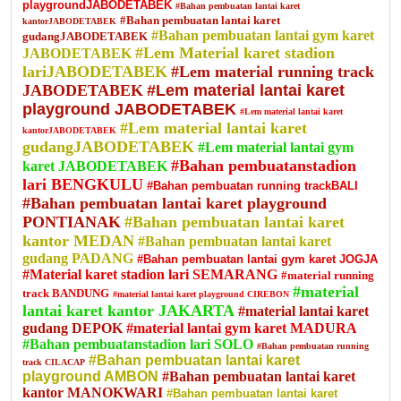
playgroundJABODETABEK
#Bahan pembuatan lantai karet
#Bahan pembuatan lantai karet
kantorJABODETABEK
#Bahan pembuatan lantai gym karet
gudangJABODETABEK
#Lem Material karet stadion
JABODETABEK
lariJABODETABEK
#Lem material running track
JABODETABEK
#Lem material lantai karet
playground JABODETABEK
#Lem material lantai karet
#Lem material lantai karet
kantorJABODETABEK
gudangJABODETABEK
#Lem material lantai gym
#Bahan pembuatanstadion
karet JABODETABEK
lari BENGKULU
#Bahan pembuatan running trackBALI
#Bahan pembuatan lantai karet playground
PONTIANAK
#Bahan pembuatan lantai karet
kantor MEDAN
#Bahan pembuatan lantai karet
gudang PADANG
#Bahan pembuatan lantai gym karet JOGJA
#Material karet stadion lari SEMARANG
#material running
#material
track BANDUNG
#material lantai karet playground CIREBON
lantai karet kantor JAKARTA
#material lantai karet
gudang DEPOK
#material lantai gym karet MADURA
#Bahan pembuatanstadion lari SOLO
#Bahan pembuatan running
#Bahan pembuatan lantai karet
track CILACAP
playground AMBON
#Bahan pembuatan lantai karet
kantor MANOKWARI
#Bahan pembuatan lantai karet