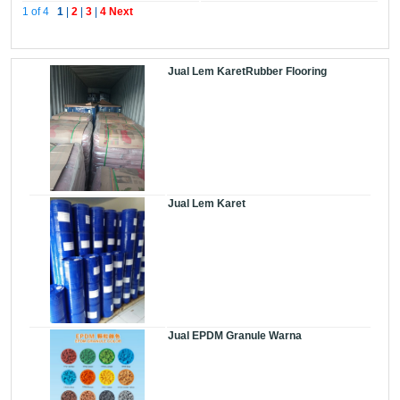
1 of 4
1
|
2
|
3
|
4
Next
Jual Lem KaretRubber Flooring
Jual Lem Karet
Jual EPDM Granule Warna