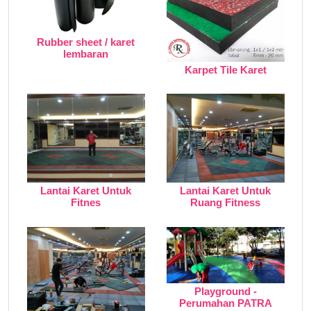
Rubber sheet / karet
lembaran
Karpet Tile Karet
Lantai Karet Untuk
Lantai Karet Untuk
Fitnes
Ruang Fitness
Playground -
Perumahan PATRA