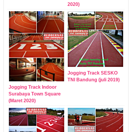
2020)
Jogging Track SESKO
TNI Bandung (juli 2019)
Jogging Track Indoor
Surabaya Town Square
(Maret 2020)