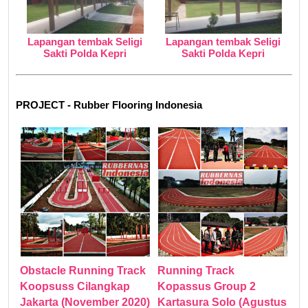
Lapangan tembak Seligi
Lapangan tembak Seligi
Sakti Polda Kepri
Sakti Polda Kepri
PROJECT - Rubber Flooring Indonesia
Obstacle Running Track
Running Track
Koopsuss Cilangkap
Kopassus Group 2
Jakarta (November 2020)
Kartasura Solo (Agustus