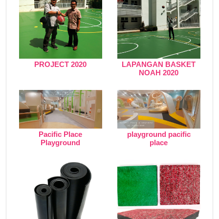
PROJECT 2020
LAPANGAN BASKET
NOAH 2020
Pacific Place
playground pacific
Playground
place