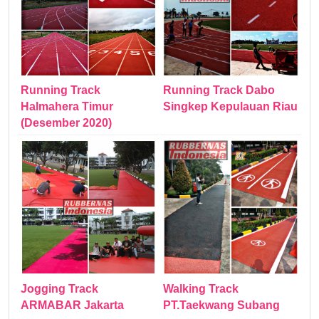
Running Track
Running Track Dabo
Halmahera Timur
Singkep Kepulauan Riau
(Desember 2020)
Jogging Track
Walking Track
ARMABAR Jakarta
PT.Taekwang Subang