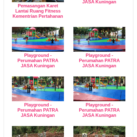
JASA Kuningan
Pemasangan Karet
Lantai Ruang Fitness
Kementrian Pertahanan
Playground -
Playground -
Perumahan PATRA
Perumahan PATRA
JASA Kuningan
JASA Kuningan
Playground -
Playground -
Perumahan PATRA
Perumahan PATRA
JASA Kuningan
JASA Kuningan